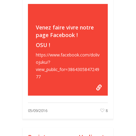
Venez faire vivre notre
page Facebook !
OSU !
https://www.facebook.com/doliv
ojuku/?
view_public_for=3864305847249
77
05/09/2016
8