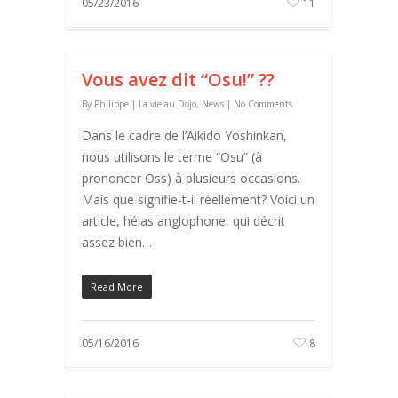
05/23/2016
11
Vous avez dit “Osu!” ??
By
Philippe
|
La vie au Dojo
,
News
|
No Comments
Dans le cadre de l’Aikido Yoshinkan,
nous utilisons le terme “Osu” (à
prononcer Oss) à plusieurs occasions.
Mais que signifie-t-il réellement? Voici un
article, hélas anglophone, qui décrit
assez bien…
Read More
05/16/2016
8