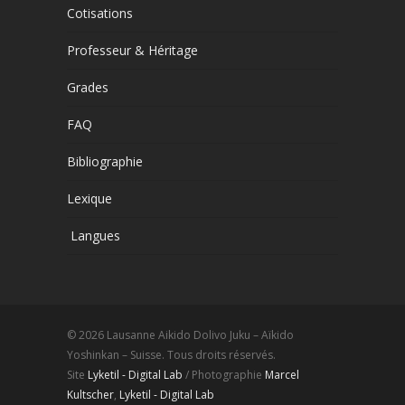
Cotisations
Professeur & Héritage
Grades
FAQ
Bibliographie
Lexique
Langues
© 2026 Lausanne Aikido Dolivo Juku – Aïkido
Yoshinkan – Suisse. Tous droits réservés.
Site
Lyketil - Digital Lab
/ Photographie
Marcel
Kultscher
,
Lyketil - Digital Lab