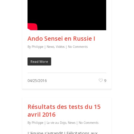
Ando Sensei en Russie I
By
Philippe
|
News
,
Vidéos
|
No Comments
Read More
04/25/2016
9
Résultats des tests du 15
avril 2016
By
Philippe
|
La vie au Dojo
,
News
|
No Comments
L’équipe s’agrandit ! Félicitations aux