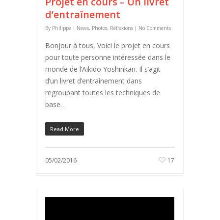
Projet en cours – Un livret
d’entraînement
By
Philippe
|
News
,
Photos
,
Réflexions
|
No Comments
Bonjour à tous, Voici le projet en cours
pour toute personne intéressée dans le
monde de l’Aikido Yoshinkan. Il s’agit
d’un livret d’entraînement dans
regroupant toutes les techniques de
base…
Read More
05/02/2016
17