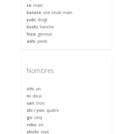
te
: main
katate
: une seule main
yubi
: doigt
koshi
: hanche
hiza
: genoux
ashi
: pieds
Nombres
ichi
: un
ni
: deux
san
: trois
shi / yon
: quatre
go
: cinq
roku
: six
shichi
: sept