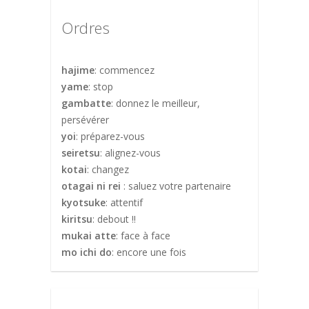
Ordres
hajime
: commencez
yame
: stop
gambatte
: donnez le meilleur,
persévérer
yoi
: préparez-vous
seiretsu
: alignez-vous
kotai
: changez
otagai ni rei
: saluez votre
partenaire
kyotsuke
: attentif
kiritsu
: debout !!
mukai atte
: face à face
mo ichi do
: encore une fois