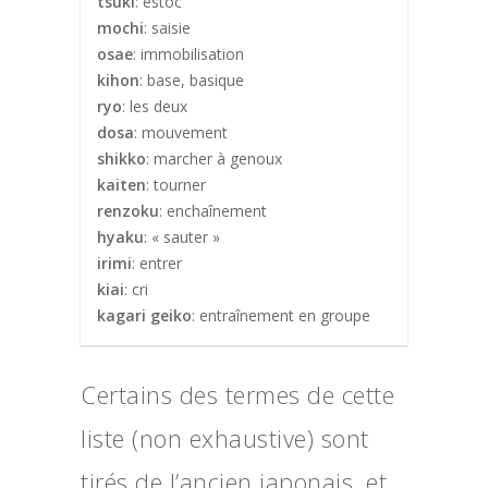
tsuki
: estoc
mochi
: saisie
osae
: immobilisation
kihon
: base, basique
ryo
: les deux
dosa
: mouvement
shikko
: marcher à genoux
kaiten
: tourner
renzoku
: enchaînement
hyaku
: « sauter »
irimi
: entrer
kiai
: cri
kagari geiko
: entraînement en groupe
Certains des termes de cette
liste (non exhaustive) sont
tirés de l’ancien japonais, et