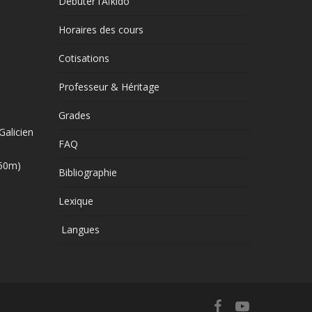
Débuter l’Aïkido
Horaires des cours
Cotisations
Professeur & Héritage
Grades
Galicien
FAQ
250m)
Bibliographie
Lexique
Langues