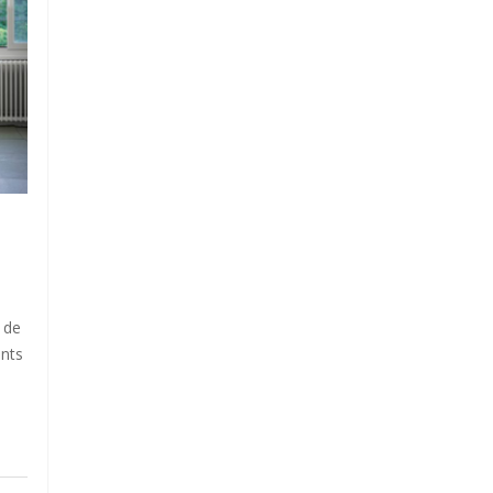
o de
nts