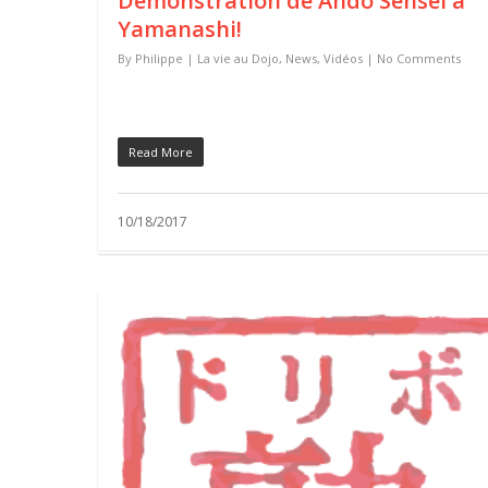
Démonstration de Ando Sensei à
Yamanashi!
By
Philippe
|
La vie au Dojo
,
News
,
Vidéos
|
No Comments
Read More
10/18/2017