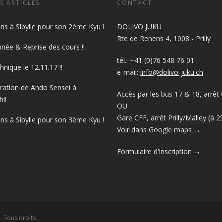
S ARTICLES
CONTACT
ions à Sibylle pour son 2ème Kyu !
DOLIVO JUKU
Rte de Renens 4, 1008 - Prilly
née & Reprise des cours !!
tél.: +41 (0)76 548 76 01
hnique le 12.11.17 !!
e-mail:
info@dolivo-juku.ch
ation de Ando Sensei à
Accès par les bus 17 & 18, arrêt 
i!
OU
Gare CFF, arrêt Prilly/Malley (à 
ions à Sibylle pour son 3ème Kyu !
Voir dans Google maps →
Formulaire d'inscription →
. Tous droits