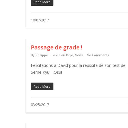
Read More
10/07/2017
Passage de grade !
By
Philippe
|
La vie au Dojo
,
News
|
No Comments
Félicitations à David pour la réussite de son test de
5ème Kyu! Osu!
Read More
03/25/2017