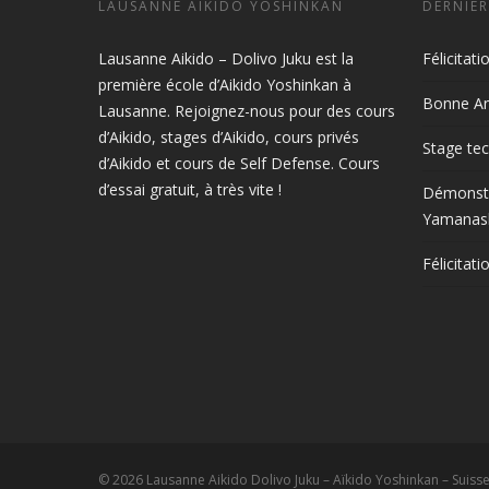
LAUSANNE AIKIDO YOSHINKAN
DERNIER
Lausanne Aikido – Dolivo Juku est la
Félicitat
première école d’Aikido Yoshinkan à
Bonne An
Lausanne. Rejoignez-nous pour des cours
d’Aikido, stages d’Aikido, cours privés
Stage tec
d’Aikido et cours de Self Defense. Cours
d’essai gratuit, à très vite !
Démonstr
Yamanash
Félicitat
© 2026 Lausanne Aikido Dolivo Juku – Aïkido Yoshinkan – Suisse