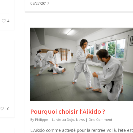
09/27/2017
4
10
Pourquoi choisir l’Aikido ?
By
Philippe
|
La vie au Dojo
,
News
|
One Comment
L’Aikido comme activité pour la rentrée Voilà, l’été est