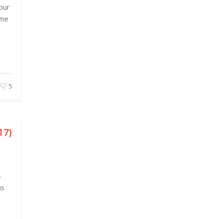
our
ime
5
17)
s
us