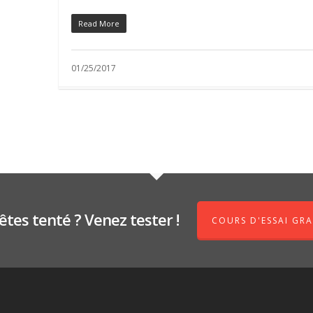
Read More
01/25/2017
êtes tenté ? Venez tester !
COURS D'ESSAI GRA