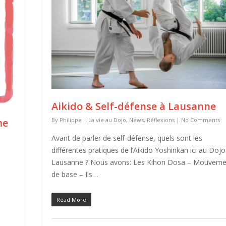
Aikido & Self-défense à Lausanne
By
Philippe
|
La vie au Dojo
,
News
,
Réflexions
|
No Comments
me
Avant de parler de self-défense, quels sont les
différentes pratiques de l’Aikido Yoshinkan ici au Doj
Lausanne ? Nous avons: Les Kihon Dosa – Mouveme
de base – Ils…
Read More