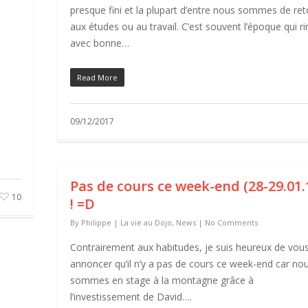
presque fini et la plupart d’entre nous sommes de ret
aux études ou au travail. C’est souvent l’époque qui r
avec bonne…
,
Read More
09/12/2017
Pas de cours ce week-end (28-29.01.
10
! =D
By
Philippe
|
La vie au Dojo
,
News
|
No Comments
Contrairement aux habitudes, je suis heureux de vou
annoncer qu’il n’y a pas de cours ce week-end car no
sommes en stage à la montagne grâce à
l’investissement de David….