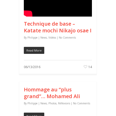
Technique de base –
Katate mochi Nikajo osae I
By
Philippe
|
News
,
Vidéos
|
No Comments
Read More
06/13/2016
14
Hommage au “plus
grand”… Mohamed Ali
By
Philippe
|
News
,
Photos
,
Réflexions
|
No Comments