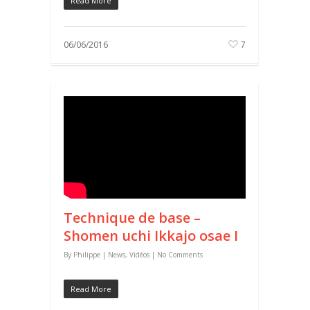
Read More
06/06/2016
7
Technique de base –
Shomen uchi Ikkajo osae I
By
Philippe
|
News
,
Vidéos
|
No Comments
Read More