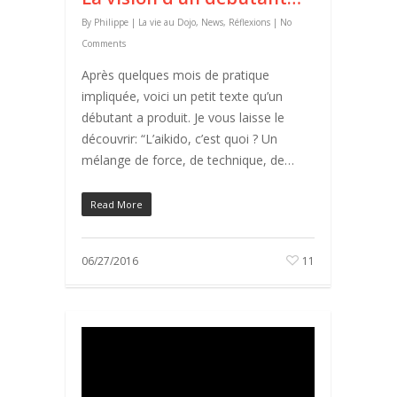
By
Philippe
|
La vie au Dojo
,
News
,
Réflexions
|
No
Comments
Après quelques mois de pratique
impliquée, voici un petit texte qu’un
débutant a produit. Je vous laisse le
découvrir: “L’aikido, c’est quoi ? Un
mélange de force, de technique, de…
Read More
06/27/2016
11