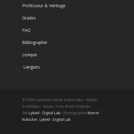
Professeur & Héritage
Grades
FAQ
Bibliographie
Lexique
Langues
© 2026 Lausanne Aikido Dolivo Juku – Aïkido
Yoshinkan – Suisse. Tous droits réservés.
Site
Lyketil - Digital Lab
/ Photographie
Marcel
Kultscher
,
Lyketil - Digital Lab