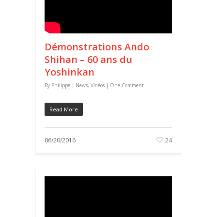
Démonstrations Ando
Shihan – 60 ans du
Yoshinkan
By
Philippe
|
News
,
Vidéos
|
One Comment
Read More
06/20/2016
24