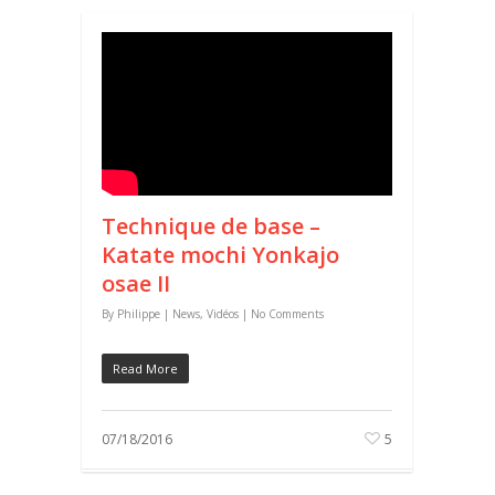
Technique de base –
Katate mochi Yonkajo
osae II
By
Philippe
|
News
,
Vidéos
|
No Comments
Read More
07/18/2016
5