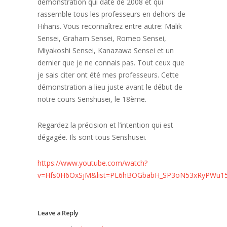
démonstration qui date de 2008 et qui
rassemble tous les professeurs en dehors de
Hihans. Vous reconnaîtrez entre autre: Malik
Sensei, Graham Sensei, Romeo Sensei,
Miyakoshi Sensei, Kanazawa Sensei et un
dernier que je ne connais pas. Tout ceux que
je sais citer ont été mes professeurs. Cette
démonstration a lieu juste avant le début de
notre cours Senshusei, le 18ème.
Regardez la précision et l’intention qui est
dégagée. Ils sont tous Senshusei.
https://www.youtube.com/watch?
v=Hfs0H6OxSjM&list=PL6hBOGbabH_SP3oN53xRyPWu15
Leave a Reply