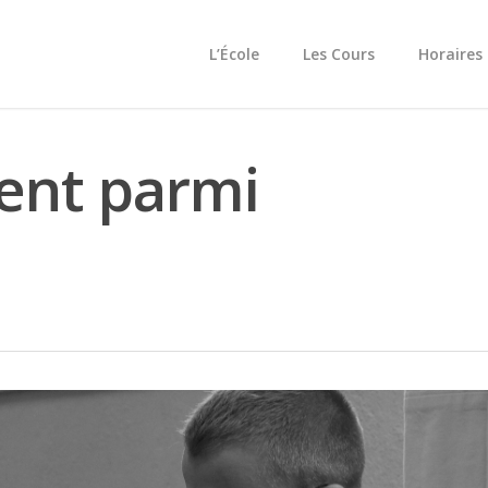
L’École
Les Cours
Horaires
ent parmi