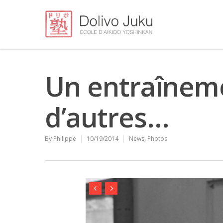
Un entraînem
d’autres…
By
Philippe
10/19/2014
News
,
Photos