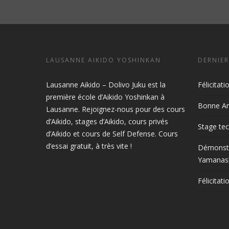
LAUSANNE AIKIDO YOSHINKAN
DERNIER
Lausanne Aikido – Dolivo Juku est la
Félicitat
première école d’Aikido Yoshinkan à
Bonne An
Lausanne. Rejoignez-nous pour des cours
d’Aikido, stages d’Aikido, cours privés
Stage tec
d’Aikido et cours de Self Defense. Cours
d’essai gratuit, à très vite !
Démonstr
Yamanash
Félicitat