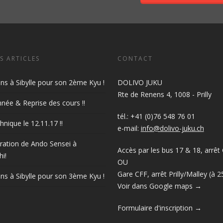
S ARTICLES
CONTACT
ions à Sibylle pour son 2ème Kyu !
DOLIVO JUKU
Rte de Renens 4, 1008 - Prilly
née & Reprise des cours !!
tél.: +41 (0)76 548 76 01
hnique le 12.11.17 !!
e-mail:
info@dolivo-juku.ch
ation de Ando Sensei à
Accès par les bus 17 & 18, arrêt 
i!
OU
Gare CFF, arrêt Prilly/Malley (à 
ions à Sibylle pour son 3ème Kyu !
Voir dans Google maps →
Formulaire d'inscription →